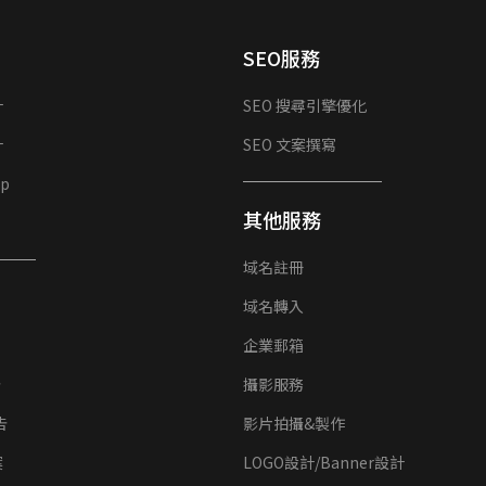
SEO服務
計
SEO 搜尋引擎優化
計
SEO 文案撰寫
p
其他服務
域名註冊
域名轉入
企業郵箱
告
攝影服務
告
影片拍攝&製作
案
LOGO設計/Banner設計