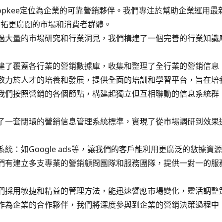
opkee定位為企業的可靠營銷夥伴。我們專注於幫助企業運用
開拓更廣闊的市場和消費者群體。
過大量的市場研究和行業洞見，我們構建了一個完善的行業知識
建了覆蓋各行業的營銷數據庫，收集和整理了全行業的營銷信息，
致力於人才的培養和發展，提供全面的培訓和學習平台，旨在培養
我們按照營銷的各個節點，構建起獨立但互相聯動的信息系統群
了一套閉環的營銷信息管理系統標準，實現了從市場調研到效果
統：如Google ads等，讓我們的客戶能利用更廣泛的數據
們有建立多支專業的營銷顧問團隊和服務團隊，提供一對一的服
們採用敏捷和精益的管理方法，能迅速響應市場變化，靈活調整
作為企業的合作夥伴，我們將深度參與到企業的營銷決策過程中