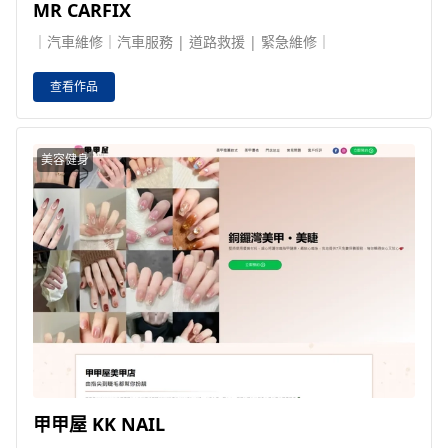
MR CARFIX
｜汽車維修｜汽車服務 | 道路救援 | 緊急維修｜
查看作品
美容健身
甲甲屋 KK NAIL