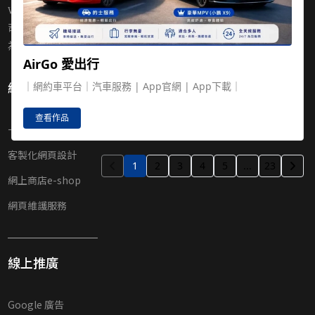
WEBER是一個簡單的網站構建工具平台。無論您需要一個專業的公
司網站、一個美麗的作品集或一個好上手的網路商城，WEBER都能
為您提供滿意的構建服務。
AirGo 愛出行
網頁服務
｜網約車平台｜汽車服務 | App官網 | App下載｜
查看作品
一頁式網頁設計
客製化網頁設計
1
2
3
4
5
...
23
網上商店e-shop
網頁維護服務
線上推廣
Google 廣告