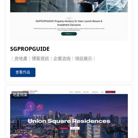
SGPROPGUIDE
｜房地產｜博客資訊｜企業咨詢｜項目展示｜
查看作品
地產物業