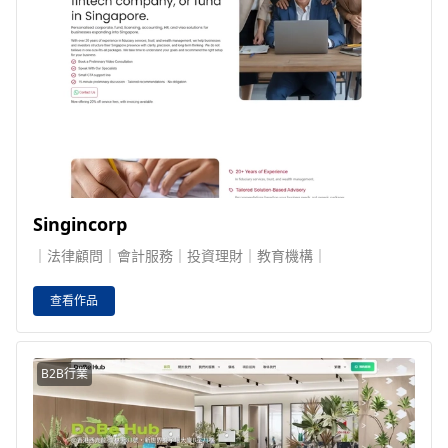
Singincorp
｜法律顧問｜會計服務｜投資理財｜教育機構｜
查看作品
B2B行業