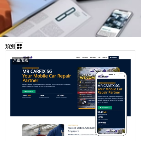
類別
汽車服務