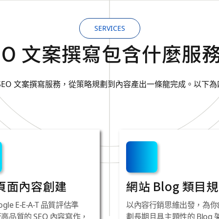
SERVICES
EO 文案撰寫包含什麼服
SEO 文案撰寫服務，從策略規劃到內容產出一條龍完成。以下
如此重要？
SEO文案
內容品質」為核心的評估標準。
大原則來判斷網站內容的價值，而這
專業的 SEO 文案撰寫不
，再完善的技術架構也難以獲得
的商業效益。透過有策略的 
頁面內容創建
網站 Blog 類目
用戶的問題。根據全球行銷機構
導他們完成諮詢、預約或購
5 倍，而這背後的核心驅動力正
牌的數位資產——長期累積、
gle E-E-A-T 品質評估準
以內容行銷思維出發，為你
內容寫作，搜尋引擎會將你視為該
納入整體 SEO 優化服務
高品質的 SEO 內容寫作，
劃長期且具主題性的 Blog