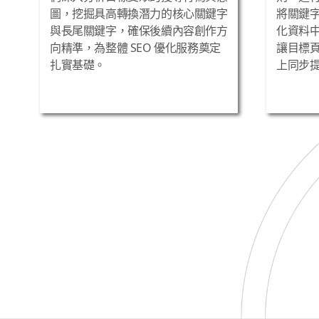
領域的權威，不僅提升排名，更能持續吸引高意圖的潛在客戶
圖，挖掘具高轉換潛力的核心關鍵字
將關鍵
與長尾關鍵字，確保後續內容創作方
化資料
向精準，為整體 SEO 優化服務奠定
讓目標
扎實基礎。
上同步