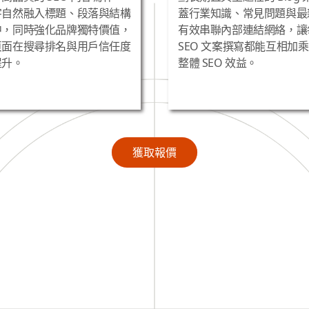
主動上門。
業形象深植人心、廣告依賴
字自然融入標題、段落與結構
蓋行業知識、常見問題與最
中，同時強化品牌獨特價值，
有效串聯內部連結網絡，讓
頁面在搜尋排名與用戶信任度
SEO 文案撰寫都能互相加
提升。
整體 SEO 效益。
獲取報價