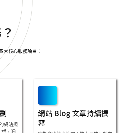
務？
為四大核心服務項目：
撰寫能帶來什麼好處？
僅能幫助網站在搜尋引擎中獲得更高排名，更能為品牌帶來可量化
SEO 內容寫作，你的網站將持續吸引高意圖的潛在客戶，並引
規劃
網站 Blog 文章持續撰
買等轉換行動。結合完整的內容行銷策略，每一篇文案都成為品
寫
持續曝光、不斷帶來免費的自然流量。當你將 SEO 文案撰寫
的網站規
中，你將獲得以下三大核心好處：自然搜尋流量穩定成長、品牌專
 架構，涵