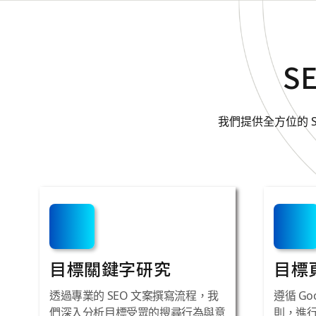
S
我們提供全方位的 
SEO文案撰寫對SEO
在 2026 年的搜尋環境中，搜尋引擎的演算法已進化為以「
Google 透過 E-E-A-T（經驗、專業、權威、可信度）四
一切的核心正是優質的文案撰寫。沒有好的 SEO 文案撰寫
目標關鍵字研究
目標
理想排名，因為 Google 最重視的是你的內容能否真正解決
統計，SEO 帶來的自然流量轉換率比付費點擊廣告高出 3.7
透過專業的 SEO 文案撰寫流程，我
遵循 Goo
是高品質的 SEO 內容寫作。當你的網站擁有專業的 SEO 
們深入分析目標受眾的搜尋行為與意
則，進行