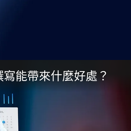
案撰寫能帶來什麼好處？