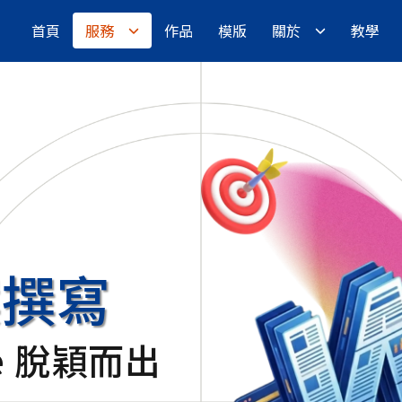
首頁
服務
作品
模版
關於
教學
案撰寫
e 脫穎而出