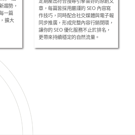
度降低且轉換成本下降。
定期產出符合搜尋引擎喜好的原創文
新趨勢，
章，每篇皆採用嚴謹的 SEO 內容寫
每一篇
作技巧，同時配合社交媒體與電子報
乘，擴大
同步推廣，形成完整內容行銷閉環，
讓你的 SEO 優化服務不止於排名，
更帶來持續穩定的自然流量。