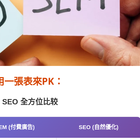
用一張表來PK：
s. SEO 全方位比较
EM (付費廣告)
SEO (自然優化)