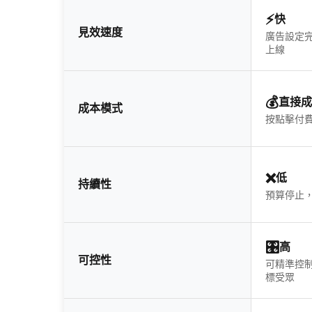
⚡️
快
見效速度
廣告設定
上線
💰
直接成
成本模式
按點擊付
❌
低
持續性
預算停止
🎛️
高
可控性
可精準控
標受眾