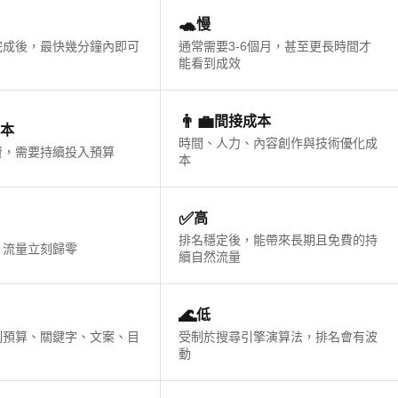
🐢
慢
完成後，最快幾分鐘內即可
通常需要3-6個月，甚至更長時間才
能看到成效
👨‍💼
間接成本
本
時間、人力、內容創作與技術優化成
費，需要持續投入預算
本
✅
高
排名穩定後，能帶來長期且免費的持
，流量立刻歸零
續自然流量
🌊
低
制預算、關鍵字、文案、目
受制於搜尋引擎演算法，排名會有波
動