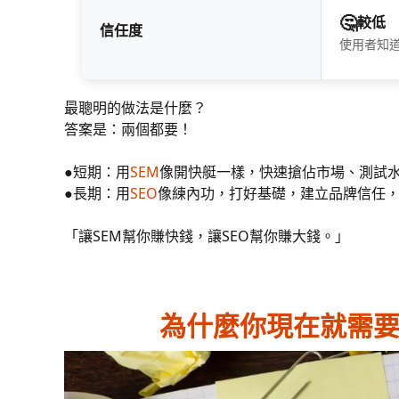
🤔
較低
信任度
使用者知
最聰明的做法是什麼？
答案是：兩個都要！
●短期：用
SEM
像開快艇一樣，快速搶佔市場、測試
●長期：用
SEO
像練內功，打好基礎，建立品牌信任
「讓SEM幫你賺快錢，讓SEO幫你賺大錢。」
為什麼你現在就需要