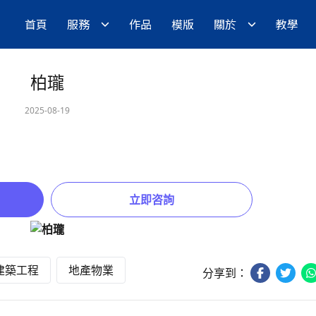
首頁
服務
作品
模版
關於
教學
柏瓏
2025-08-19
立即咨詢
建築工程
地產物業
分享到：