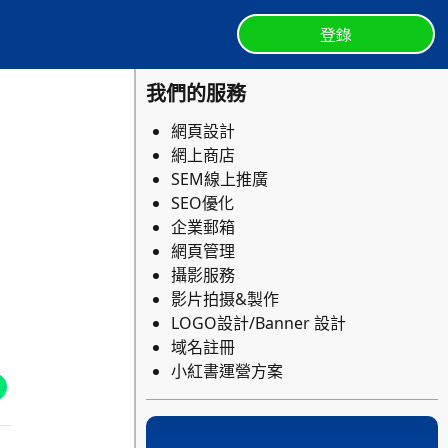
登錄
我們的服務
網頁設計
網上商店
SEM線上推廣
SEO優化
企業郵箱
網頁管理
攝影服務
影片拍摄&製作
LOGO設計/Banner 設計
域名註冊
小紅書運營方案