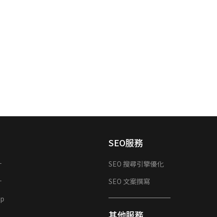
SEO服務
計
SEO 搜尋引擎優化
計
SEO 文案撰寫
p
其他服務