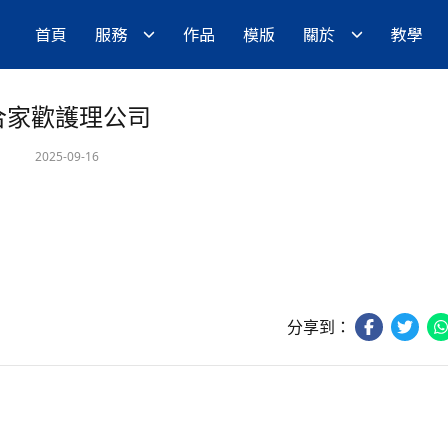
首頁
服務
作品
模版
關於
教學
合家歡護理公司
2025-09-16
分享到：