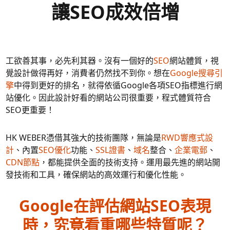
讓SEO成效倍增
工欲善其事，必先利其器。沒有一個好的
SEO
網站體質，視
覺設計做得再好，消費者仍然找不到你。想在
Google搜尋引
擎
中得到更好的排名，就得依循Google各項SEO指標進行網
站優化。因此設計好看的網站公司很重要，程式體質符合
SEO更重要！
HK WEBER憑借其強大的技術團隊，無論是
RWD響應式設
計
、內置
SEO優化
功能、
SSL證書
、
域名
整合、
企業電郵
、
CDN節點
，都能提供全面的技術支持。運用最先進的網站開
發技術和工具，確保網站的高效運行和優化性能。
Google在評估網站SEO表現
時，究竟看重哪些特質呢？