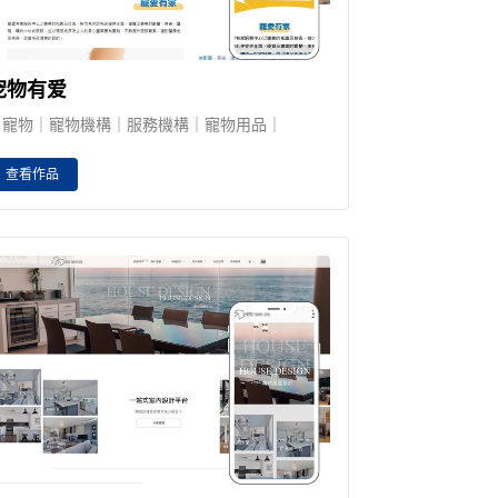
宠物有爱
｜寵物｜寵物機構｜服務機構｜寵物用品｜
查看作品