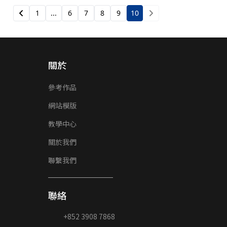
1
...
6
7
8
9
10
關於
參考作品
網站模版
教學中心
關於我們
聯繫我們
聯絡
+852 3908 7868