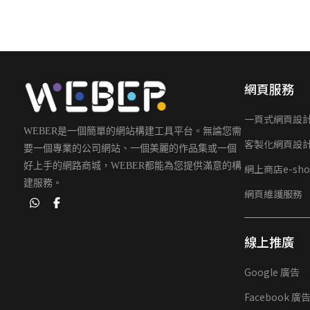
網頁服務
一頁式網頁設
WEBER是一個簡單的網站構建工具平台。無論您需
客製化網頁設
要一個專業的公司網站、一個美麗的作品集或一個
好上手的網路商城，WEBER都能為您提供滿意的構
網上商店e-sho
建服務。
網頁維護服務
線上推廣
Google 廣告
Facebook 廣