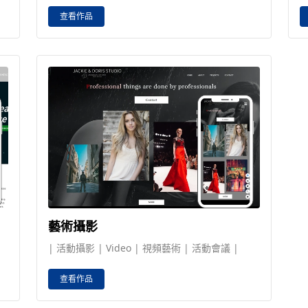
查看作品
藝術攝影
| 活動攝影 | Video | 視頻藝術 | 活動會議 |
查看作品