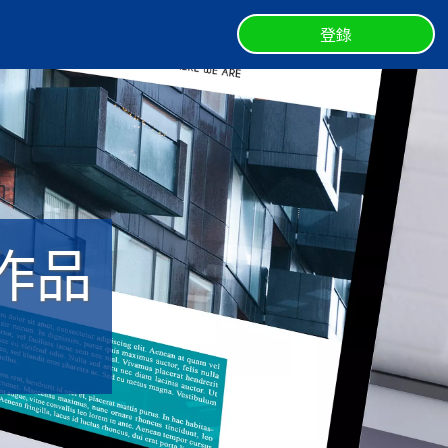
登錄
作品