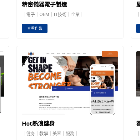
精密儀器電子製造
｜電子｜OEM｜IT技術｜企業｜
查看作品
Hot熱浪健身
｜健身｜教學｜美容｜服務｜