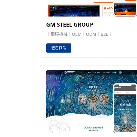
GM STEEL GROUP
｜鋼鐵機械｜OEM｜ODM｜B2B｜
查看作品