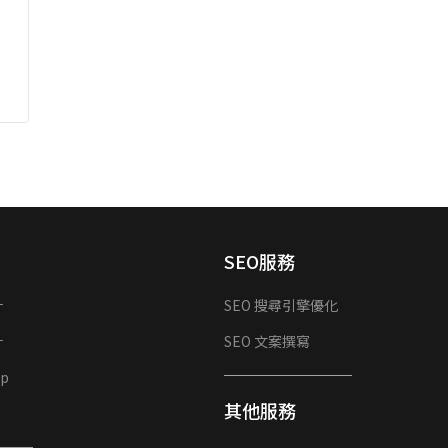
SEO服務
計
SEO 搜尋引擎優化
計
SEO 文案撰寫
p
其他服務