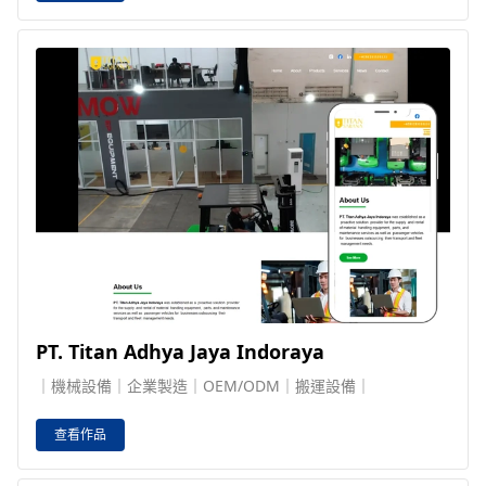
PT. Titan Adhya Jaya Indoraya
｜機械設備｜企業製造｜OEM/ODM｜搬運設備｜
查看作品