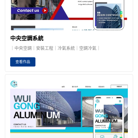
中央空調系統
｜中央空調｜安裝工程｜冷氣系統｜空調冷氣｜
查看作品