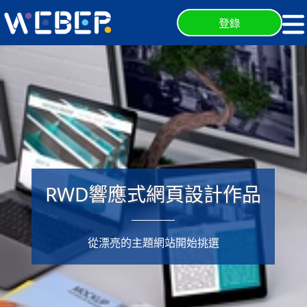
登錄
RWD響應式網頁設計作品
從漂亮的主題網站開始挑選