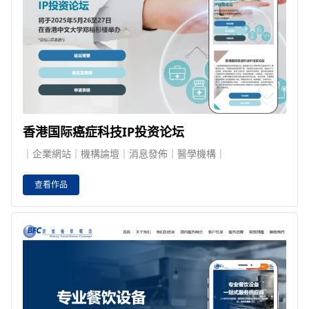
香港国际癌症科技IP投资论坛
｜企業網站｜機構論壇｜消息發佈｜醫學機構｜
查看作品